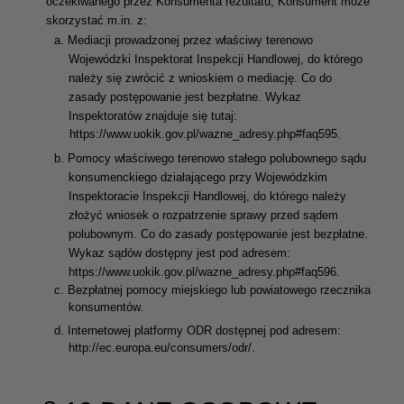
oczekiwanego przez Konsumenta rezultatu, Konsument może
skorzystać m.in. z:
a.
Mediacji prowadzonej przez właściwy terenowo
Wojewódzki Inspektorat Inspekcji Handlowej, do którego
należy się zwrócić z wnioskiem o mediację. Co do
zasady postępowanie jest bezpłatne. Wykaz
Inspektoratów znajduje się tutaj:
https://www.uokik.gov.pl/wazne_adresy.php#faq595.
b.
Pomocy właściwego terenowo stałego polubownego sądu
konsumenckiego działającego przy Wojewódzkim
Inspektoracie Inspekcji Handlowej, do którego należy
złożyć wniosek o rozpatrzenie sprawy przed sądem
polubownym. Co do zasady postępowanie jest bezpłatne.
Wykaz sądów dostępny jest pod adresem:
https://www.uokik.gov.pl/wazne_adresy.php#faq596.
c.
Bezpłatnej pomocy miejskiego lub powiatowego rzecznika
konsumentów.
d.
Internetowej platformy ODR dostępnej pod adresem:
http://ec.europa.eu/consumers/odr/.