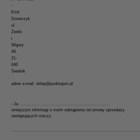
-
Emil
Szewczyk
ul.
Żwirki
i
Wigury
49,
21-
040
Świdnik
adres e-mail: sklep@punktopon.pl
- Ja .........................................................................
niniejszym informuję o moim odstąpieniu od umowy sprzedaży
następujących rzeczy:
.......................................................................................................