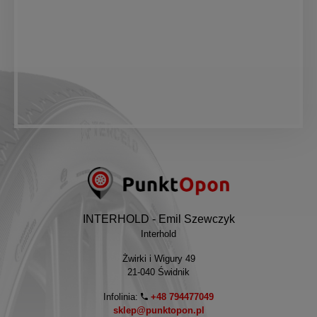
INTERHOLD - Emil Szewczyk
Interhold
Żwirki i Wigury 49
21-040 Świdnik
Infolinia:
+48 794477049
sklep@punktopon.pl