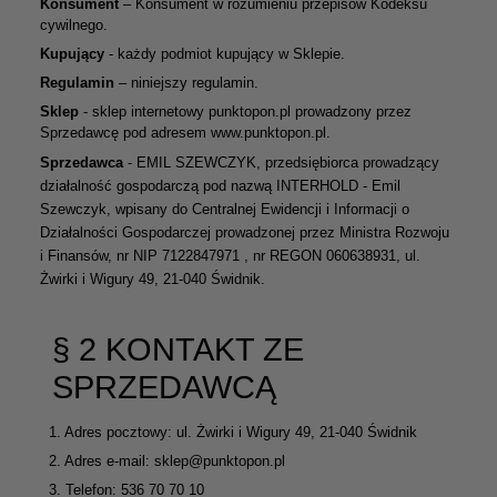
Konsument
– Konsument w rozumieniu przepisów Kodeksu
cywilnego.
Kupujący
- każdy podmiot kupujący w Sklepie.
Regulamin
– niniejszy regulamin.
Sklep
- sklep internetowy punktopon.pl prowadzony przez
Sprzedawcę pod adresem www.punktopon.pl.
Sprzedawca
- EMIL SZEWCZYK, przedsiębiorca prowadzący
działalność gospodarczą pod nazwą INTERHOLD - Emil
Szewczyk, wpisany do Centralnej Ewidencji i Informacji o
Działalności Gospodarczej prowadzonej przez Ministra Rozwoju
i Finansów, nr NIP 7122847971 , nr REGON 060638931, ul.
Żwirki i Wigury 49, 21-040 Świdnik.
§ 2 KONTAKT ZE
SPRZEDAWCĄ
1.
Adres pocztowy: ul. Żwirki i Wigury 49, 21-040 Świdnik
2.
Adres e-mail: sklep@punktopon.pl
3.
Telefon: 536 70 70 10