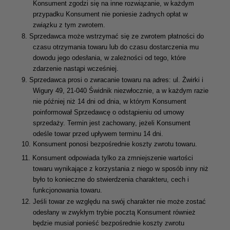
Konsument zgodzi się na inne rozwiązanie, w każdym
przypadku Konsument nie poniesie żadnych opłat w
związku z tym zwrotem.
8.
Sprzedawca może wstrzymać się ze zwrotem płatności do
czasu otrzymania towaru lub do czasu dostarczenia mu
dowodu jego odesłania, w zależności od tego, które
zdarzenie nastąpi wcześniej.
9.
Sprzedawca prosi o zwracanie towaru na adres: ul. Żwirki i
Wigury 49, 21-040 Świdnik niezwłocznie, a w każdym razie
nie później niż 14 dni od dnia, w którym Konsument
poinformował Sprzedawcę o odstąpieniu od umowy
sprzedaży. Termin jest zachowany, jeżeli Konsument
odeśle towar przed upływem terminu 14 dni.
10.
Konsument ponosi bezpośrednie koszty zwrotu towaru.
11.
Konsument odpowiada tylko za zmniejszenie wartości
towaru wynikające z korzystania z niego w sposób inny niż
było to konieczne do stwierdzenia charakteru, cech i
funkcjonowania towaru.
12.
Jeśli towar ze względu na swój charakter nie może zostać
odesłany w zwykłym trybie pocztą Konsument również
będzie musiał ponieść bezpośrednie koszty zwrotu