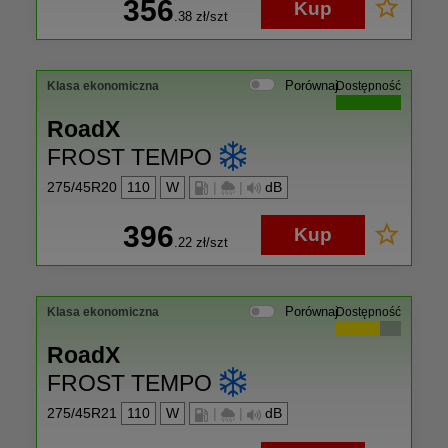
356
Kup
.38
zł/szt
Porównaj
Klasa ekonomiczna
Dostępność
RoadX
FROST TEMPO
275/45R20
110
W
|
|
dB
396
Kup
.22
zł/szt
Porównaj
Klasa ekonomiczna
Dostępność
RoadX
FROST TEMPO
275/45R21
110
W
|
|
dB