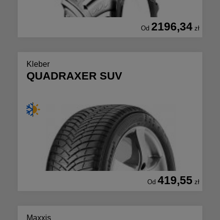
2196,34
Od
zł
Kleber
QUADRAXER SUV
419,55
Od
zł
Maxxis