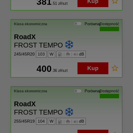
381
Kup
.51
zł/szt
Porównaj
Klasa ekonomiczna
Dostępność
RoadX
FROST TEMPO
245/45R20
103
W
|
|
dB
400
Kup
.36
zł/szt
Porównaj
Klasa ekonomiczna
Dostępność
RoadX
FROST TEMPO
255/45R19
104
W
|
|
dB