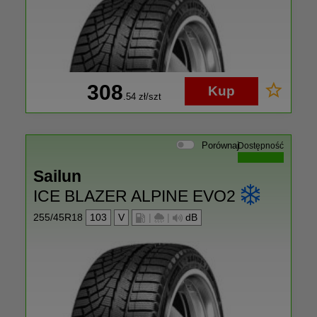
308
Kup
.54
zł/szt
Porównaj
Dostępność
Sailun
ICE BLAZER ALPINE EVO2
255/45R18
103
V
|
|
dB