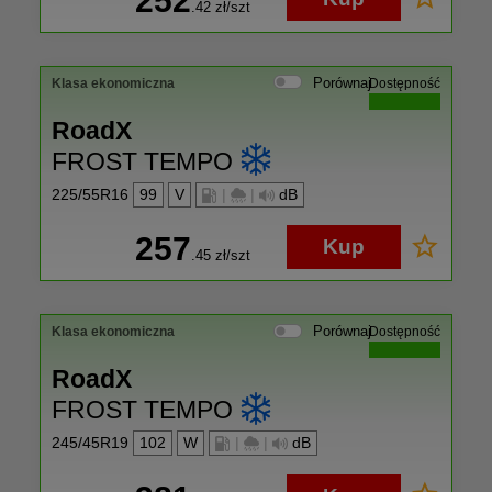
252
.42
zł/szt
Porównaj
Klasa ekonomiczna
Dostępność
RoadX
FROST TEMPO
225/55R16
99
V
|
|
dB
257
Kup
.45
zł/szt
Porównaj
Klasa ekonomiczna
Dostępność
RoadX
FROST TEMPO
245/45R19
102
W
|
|
dB