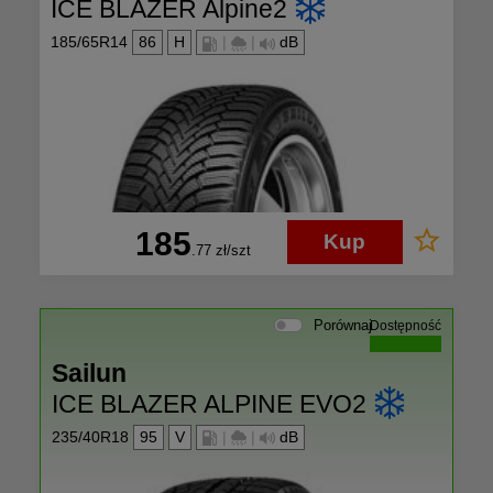
ICE BLAZER Alpine2
185/65R14
86
H
|
|
dB
185
Kup
.77
zł/szt
Porównaj
Dostępność
Sailun
ICE BLAZER ALPINE EVO2
235/40R18
95
V
|
|
dB