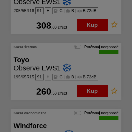
Observe EWS1
205/55R16
91
H
C
|
B
|
B 72dB
308
Kup
.83
zł/szt
Porównaj
Klasa średnia
Dostępność
Toyo
Observe EWS1
195/65R15
91
H
C
|
B
|
B 72dB
260
Kup
.53
zł/szt
Porównaj
Klasa ekonomiczna
Dostępność
Windforce