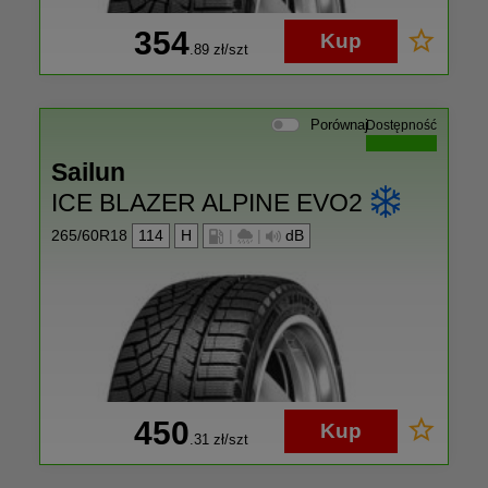
354
Kup
.89
zł/szt
Porównaj
Dostępność
Sailun
ICE BLAZER ALPINE EVO2
265/60R18
114
H
|
|
dB
450
Kup
.31
zł/szt