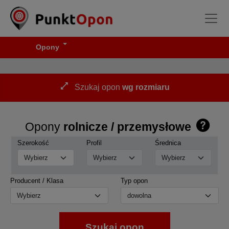
Opony
Szukaj opon
wg rozmiaru
Opony
rolnicze / przemysłowe
Szerokość
Profil
Średnica
Producent / Klasa
Typ opon
Wybierz
Szukaj opon