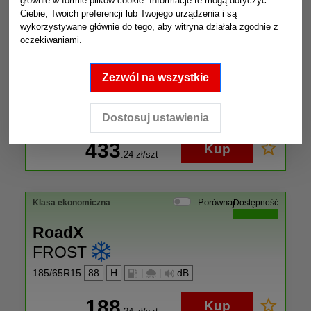
ICE BLAZER ALPINE EVO2
głównie w formie plików cookie. Informacje te mogą dotyczyć
Ciebie, Twoich preferencji lub Twojego urządzenia i są
275/40R20
106
V
|
|
dB
wykorzystywane głównie do tego, aby witryna działała zgodnie z
oczekiwaniami.
Zezwól na wszystkie
Dostosuj ustawienia
433
Kup
.24
zł/szt
Porównaj
Klasa ekonomiczna
Dostępność
RoadX
FROST
185/65R15
88
H
|
|
dB
188
Kup