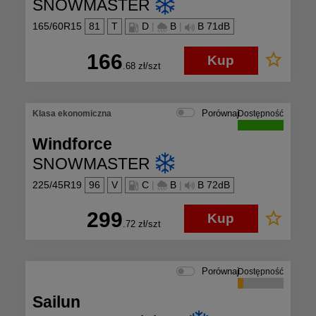
SNOWMASTER
165/60R15
81
T
D
|
B
|
B 71dB
166
Kup
.68
zł/szt
Porównaj
Klasa ekonomiczna
Dostępność
Windforce
SNOWMASTER
225/45R19
96
V
C
|
B
|
B 72dB
299
Kup
.72
zł/szt
Porównaj
Dostępność
Sailun