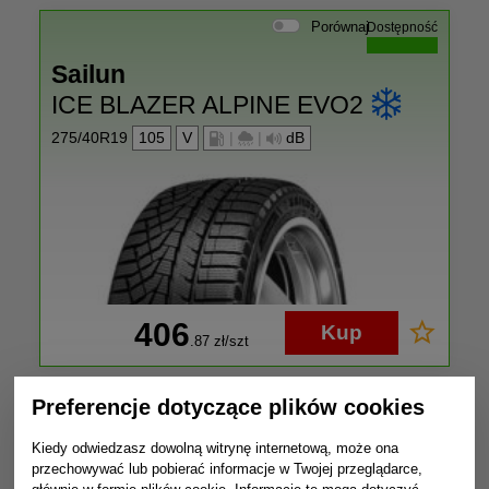
Porównaj
Dostępność
Sailun
ICE BLAZER ALPINE EVO2
275/40R19
105
V
|
|
dB
406
Kup
.87
zł/szt
Preferencje dotyczące plików cookies
Porównaj
Dostępność
Kiedy odwiedzasz dowolną witrynę internetową, może ona
Sailun
przechowywać lub pobierać informacje w Twojej przeglądarce,