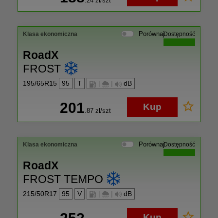
.24
zł/szt
Porównaj
Klasa ekonomiczna
Dostępność
RoadX
FROST
195/65R15
95
T
|
|
dB
201
Kup
.87
zł/szt
Porównaj
Klasa ekonomiczna
Dostępność
RoadX
FROST TEMPO
215/50R17
95
V
|
|
dB
Kup