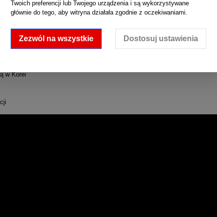
Twoich preferencji lub Twojego urządzenia i są wykorzystywane
głównie do tego, aby witryna działała zgodnie z oczekiwaniami.
i nanocząsteczek kompleksów gumowych i założenie oddział w USA (NEXEN T
rodukowała 24 calową oponę
Zezwól na wszystkie
Dostosuj ustawienia
ą w Korei
cji