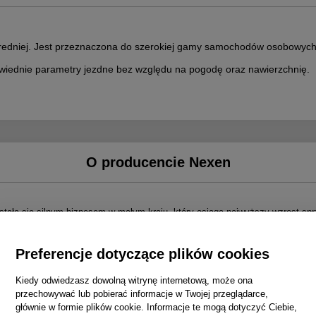
redniej. Jest przeznaczona do szerokiej gamy samochodów osobowyc
wiednie parametry jezdne bez względu na pogodę oraz nawierzchnię.
O producencie Nexen
u, stała się silnym biznesem w małym kraju, który osiąga najwyższy wzrost s
Preferencje dotyczące plików cookies
Kiedy odwiedzasz dowolną witrynę internetową, może ona
pe GMBH)
przechowywać lub pobierać informacje w Twojej przeglądarce,
ona złotem / srebrną nagrodą
głównie w formie plików cookie. Informacje te mogą dotyczyć Ciebie,