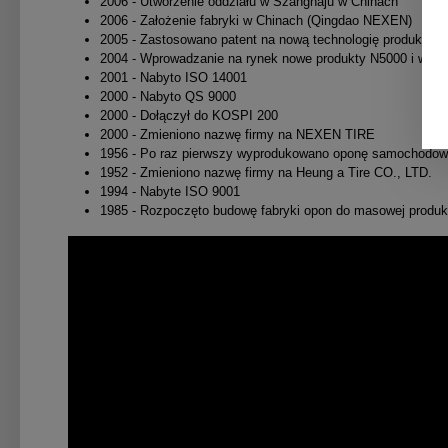
2006 - Utworzenie oddziału w Szanghaju w Chinach
2006 - Założenie fabryki w Chinach (Qingdao NEXEN)
2005 - Zastosowano patent na nową technologię produkcj
2004 - Wprowadzanie na rynek nowe produkty N5000 i wyp
2001 - Nabyto ISO 14001
2000 - Nabyto QS 9000
2000 - Dołączył do KOSPI 200
2000 - Zmieniono nazwę firmy na NEXEN TIRE
1956 - Po raz pierwszy wyprodukowano oponę samochodow
1952 - Zmieniono nazwę firmy na Heung a Tire CO., LTD.
1994 - Nabyte ISO 9001
1985 - Rozpoczęto budowę fabryki opon do masowej produk