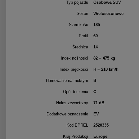
Typ pojazdu
Osobowe/SUV
Sezon
Wielosezonowe
Szerokość
185
Profil
60
Średnica
14
Index nośności
82
= 475 kg
Index prędkości
H
= 210 km/h
Hamowanie na mokrym
B
Opór toczenia
C
Hałas zewnętrzny
71
dB
Dodatkowe oznaczenie
EV
Kod EPREL
2520335
Kraj Produkcji
Europe