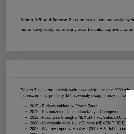
Nexen N'Blue 4 Season 2
to opona wielosezonowa klasy ś
Kierunkowy, zoptymalizowany wzór bieżnika zapewnia odpo
"Nexen Tire", która praktykowała nową wizję i misję z 2000 rok
techniczne oraz produkty, które zwróciły uwagę branży na świat.
2015 - Budowa zakładu w Czech Zatec
2012 - Rozpoczęcie działalności fabryki Changnyeong
2012 - Powstanie Shanghai NEXEN TIRE Sales.CO., LTD
2008 - Utworzenie oddziału w Europie (NEXEN TIRE Euro
2007 - Wystawa opon w Moskwie (2007 E & Rubber) nagrodz