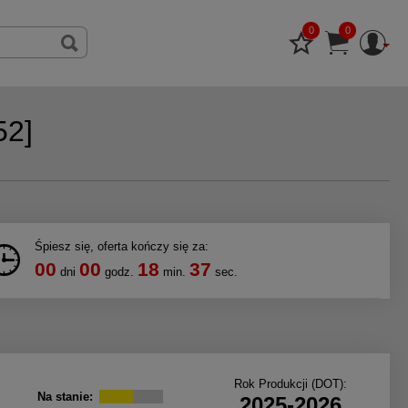
Schow
Kos
0
0
52]
Śpiesz się, oferta kończy się za:
00
00
18
36
dni
godz.
min.
sec.
Rok Produkcji (DOT):
Na stanie:
2025-2026