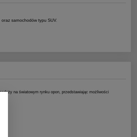
h oraz samochodów typu SUV.
przedaży na światowym rynku opon, przedstawiając możliwości