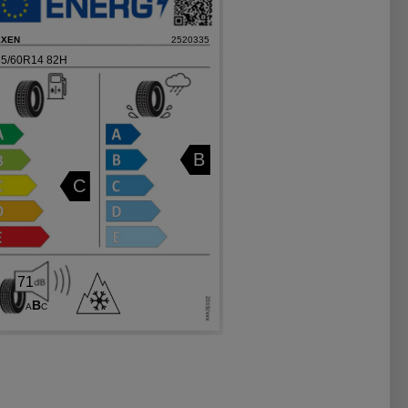
EXEN
2520335
5/60R14 82H
B
C
71
B
A
C