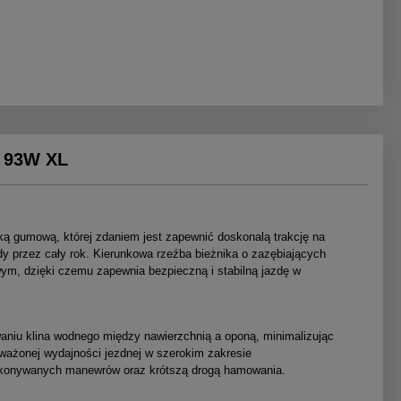
 93W XL
 gumową, której zdaniem jest zapewnić doskonalą trakcję na
y przez cały rok. Kierunkowa rzeźba bieżnika o zazębiających
ym, dzięki czemu zapewnia bezpieczną i stabilną jazdę w
waniu klina wodnego między nawierzchnią a oponą, minimalizując
ażonej wydajności jezdnej w szerokim zakresie
wykonywanych manewrów oraz krótszą drogą hamowania.