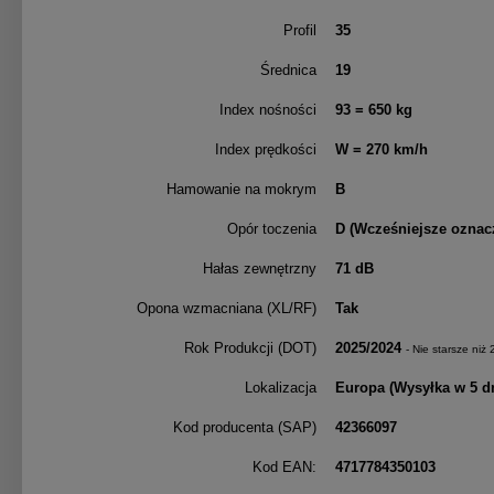
Profil
35
Średnica
19
Index nośności
93
= 650 kg
Index prędkości
W
= 270 km/h
Hamowanie na mokrym
B
Opór toczenia
D
(Wcześniejsze oznacz
Hałas zewnętrzny
71
dB
Opona wzmacniana (XL/RF)
Tak
Rok Produkcji (DOT)
2025/2024
- Nie starsze niż
Lokalizacja
Europa
(Wysyłka w 5 d
Kod producenta (SAP)
42366097
Kod EAN:
4717784350103