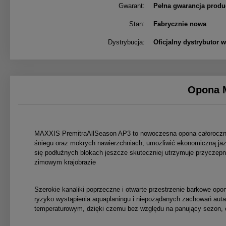
Gwarant:
Pełna gwarancja produ
Stan:
Fabrycznie nowa
Dystrybucja:
Oficjalny dystrybutor 
Opona 
MAXXIS PremitraAllSeason AP3 to nowoczesna opona całoroczna 
śniegu oraz mokrych nawierzchniach, umożliwić ekonomiczną jazd
się podłużnych blokach jeszcze skuteczniej utrzymuje przyczep
zimowym krajobrazie
Szerokie kanaliki poprzeczne i otwarte przestrzenie barkowe op
ryzyko wystąpienia aquaplaningu i niepożądanych zachowań aut
temperaturowym, dzięki czemu bez względu na panujący sezon,