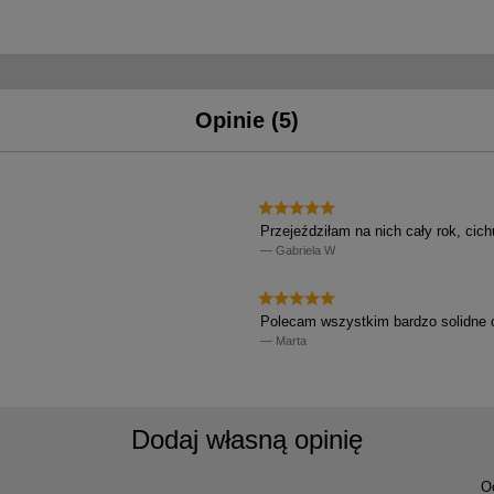
Opinie (5)
Przejeździłam na nich cały rok, cic
Gabriela W
Polecam wszystkim bardzo solidne 
Marta
Dodaj własną opinię
O