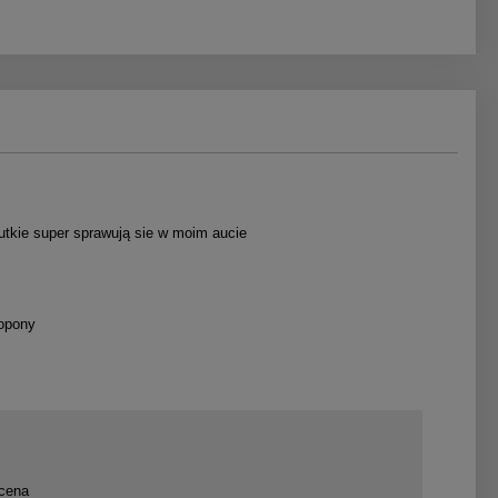
hutkie super sprawują sie w moim aucie
opony
cena