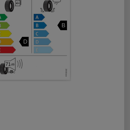
B
D
71
B
A
C