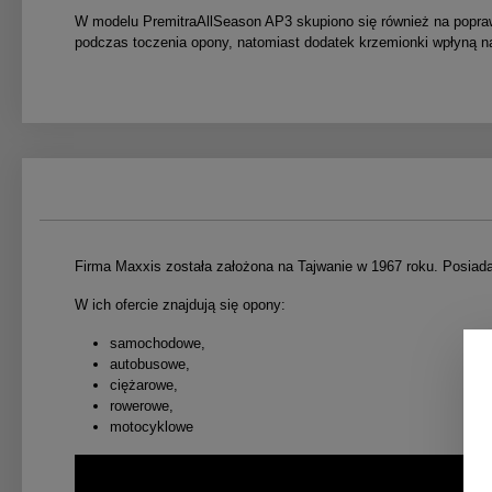
W modelu PremitraAllSeason AP3 skupiono się również na poprawi
podczas toczenia opony, natomiast dodatek krzemionki wpłyną na
Firma Maxxis została założona na Tajwanie w 1967 roku. Posiada
W ich ofercie znajdują się opony:
samochodowe,
autobusowe,
ciężarowe,
rowerowe,
motocyklowe