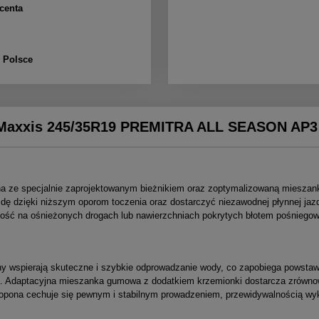
centa
w Polsce
Maxxis 245/35R19 PREMITRA ALL SEASON AP3
ze specjalnie zaprojektowanym bieżnikiem oraz zoptymalizowaną mieszanką
ę dzięki niższym oporom toczenia oraz dostarczyć niezawodnej płynnej jazd
ność na ośnieżonych drogach lub nawierzchniach pokrytych błotem pośniegow
ony wspierają skuteczne i szybkie odprowadzanie wody, co zapobiega powsta
a. Adaptacyjna mieszanka gumowa z dodatkiem krzemionki dostarcza zrównow
 opona cechuje się pewnym i stabilnym prowadzeniem, przewidywalnością 