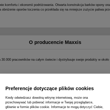
e komfortu i ekonomii podróżowania. Otwarta konstrukcja barków opony oraz 
 obniżenie oporów toczenia co przekłada się na mniejsze zużycie paliwa prz
O producencie Maxxis
 30.000 pracowników na całym świecie i dystrybuuje swoje produkty w około 
Preferencje dotyczące plików cookies
Kiedy odwiedzasz dowolną witrynę internetową, może ona
przechowywać lub pobierać informacje w Twojej przeglądarce,
głównie w formie plików cookie. Informacje te mogą dotyczyć Ciebie,