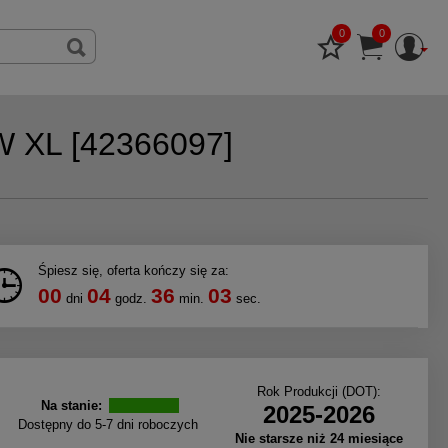
Schow
Kos
0
0
 XL [42366097]
Śpiesz się, oferta kończy się za:
00
04
36
02
dni
godz.
min.
sec.
Rok Produkcji (DOT):
Na stanie:
2025-2026
Dostępny do 5-7 dni roboczych
Nie starsze niż 24 miesiące