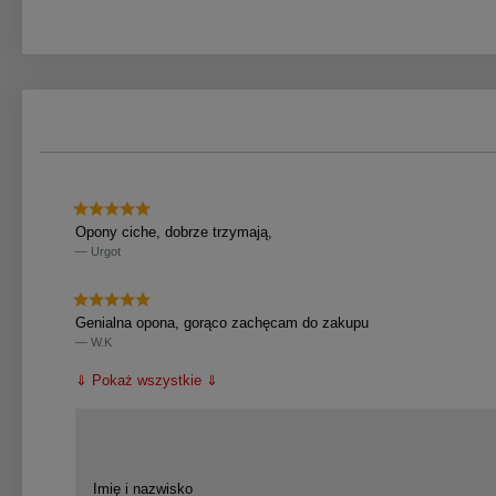
Opony ciche, dobrze trzymają,
Urgot
Genialna opona, gorąco zachęcam do zakupu
W.K
⇓ Pokaż wszystkie ⇓
Imię i nazwisko