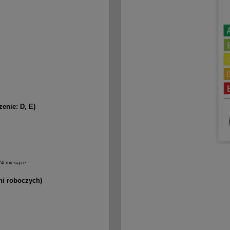
enie: D, E)
 24 miesiące
ni roboczych)